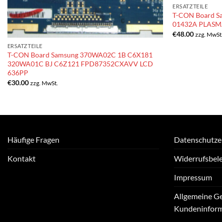
ERSATZTEILE
T-CON Board S
01432A PLASM
€
48.00
zzg. MwSt
ERSATZTEILE
T-CON Board Samsung 370WA02C 1B C6X181
320WA01C BJ C6Z121 FPD87352CXAVV LCD
636PP
€
30.00
zzg. MwSt.
Häufige Fragen
Datenschutze
Kontakt
Widerrufsbel
Impressum
Allgemeine G
Kundeninfor