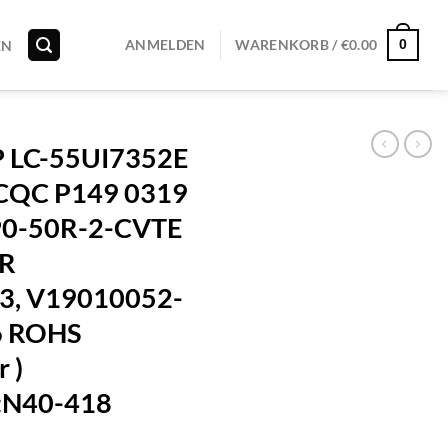
0
ANMELDEN
WARENKORB /
€
0.00
EN
 LC-55UI7352E
CQC P149 0319
P0-50R-2-CVTE
R
3, V19010052-
6 ROHS
 )
:N40-418