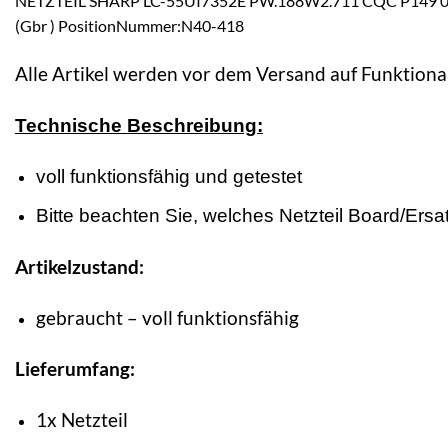
NETZTEIL SHARP LC-55UI7352E PW.188W2.711 CQC P149 
(Gbr ) PositionNummer:N40-418
Alle Artikel werden vor dem Versand auf Funktional
Technische Beschreibung:
voll funktionsfähig und getestet
Bitte beachten Sie, welches Netzteil Board/Ersatz
Artikelzustand:
gebraucht – voll funktionsfähig
Lieferumfang:
1x Netzteil