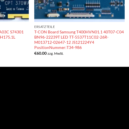
ERSATZTEILE
A03C S74301
T-CON Board Samsung T400HVN01.1 40T07-C04
H175.1L
BN96-22239T LED TT-5537T11C02-26R-
M013712-02647-12 JS121224Y4
PositionNummer:T34-986
€
60.00
zzg. MwSt.