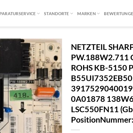
PARATURSERVICE
STANDORTE
MARKEN
BEWERTUNG
NETZTEIL SHARP
PW.188W2.711 
ROHS KB-5150 
B55UI7352EB50
3917529040019
0A01878 138W
LSC550FN11 (Gbr
PositionNummer