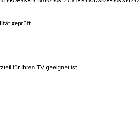
0319 ROHS KB-5150 P0-50R-2-CVTE B55UI7352EB50R 39175
ität geprüft.
teil für Ihren TV geeignet ist.