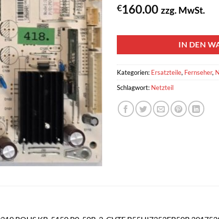
160.00
€
zzg. MwSt.
1 vorrätig
IN DEN W
Kategorien:
Ersatzteile
,
Fernseher
,
N
Schlagwort:
Netzteil