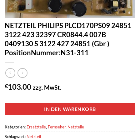
NETZTEIL PHILIPS PLCD170PS09 24851
3122 423 32397 CR0844.4 007B
0409130 S 3122 427 24851 (Gbr )
PositionNummer:N31-311
103.00
€
zzg. MwSt.
1 vorrätig
IN DEN WARENKORB
Kategorien:
Ersatzteile
,
Fernseher
,
Netzteile
Schlagwort:
Netzteil