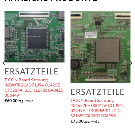
ERSATZTEILE
T-CON Board Samsung
320WTC2LV3.7 LJ94-01420Z
ERSATZTEILE
UT3219A LCD J2172C8A04Z5
006449
T-CON Board Samsung
€
60.00
zzg. MwSt.
404652FHDSC4LV0.0 LJ94-
02249A LE40M86BD LCD
S2165C7K0332 003998
€
75.00
zzg. MwSt.