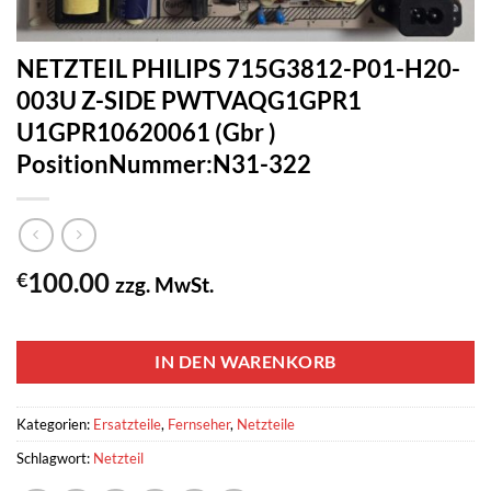
NETZTEIL PHILIPS 715G3812-P01-H20-
003U Z-SIDE PWTVAQG1GPR1
U1GPR10620061 (Gbr )
PositionNummer:N31-322
100.00
€
zzg. MwSt.
1 vorrätig
IN DEN WARENKORB
Kategorien:
Ersatzteile
,
Fernseher
,
Netzteile
Schlagwort:
Netzteil