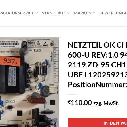
PARATURSERVICE
STANDORTE
MARKEN
BEWERTUNG
NETZTEIL OK C
600-U REV:1.0 9
2119 ZD-95 CH
UBE L120259213
PositionNummer
110.00
€
zzg. MwSt.
1 vorrätig
IN DEN W