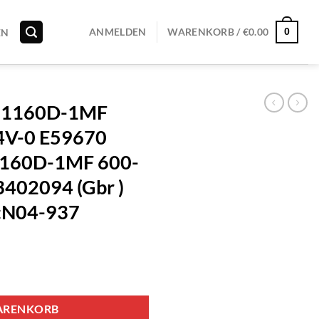
0
ANMELDEN
WARENKORB /
€
0.00
EN
H1160D-1MF
4V-0 E59670
1160D-1MF 600-
402094 (Gbr )
:N04-937
ARENKORB