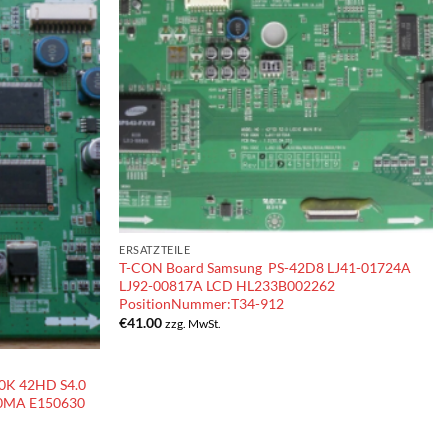
ERSATZTEILE
T-CON Board Samsung PS-42D8 LJ41-01724A
LJ92-00817A LCD HL233B002262
PositionNummer:T34-912
€
41.00
zzg. MwSt.
0K 42HD S4.0
0MA E150630