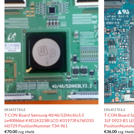
ERSATZTEILE
ERSATZTEILE
T-CON Board Samsung 40/46/52hhc6lv3.3
T-CON Board S
Le40f86bd K4D263238I LCD K01973F6760310
1LF 0923-B1 L
H0729 PositionNummer:T34-961
PositionNumme
€
70.00
€
36.00
zzg. MwSt.
zzg. MwSt