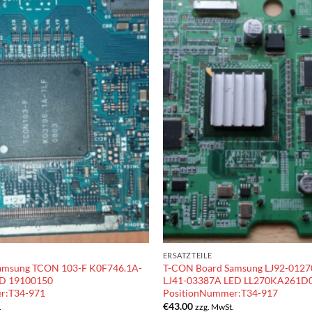
ERSATZTEILE
amsung TCON 103-F K0F746.1A-
T-CON Board Samsung LJ92-0127
ED 19100150
LJ41-03387A LED LL270KA261D
r:T34-971
PositionNummer:T34-917
€
43.00
.
zzg. MwSt.