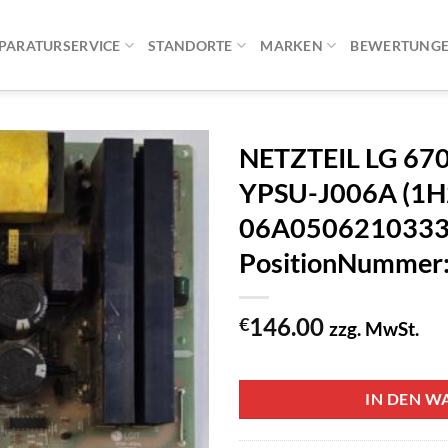
PARATURSERVICE
STANDORTE
MARKEN
BEWERTUNG
NETZTEIL LG 6
YPSU-J006A (1
06A0506210333 
PositionNummer
146.00
€
zzg. MwSt.
1 vorrätig
IN DEN W