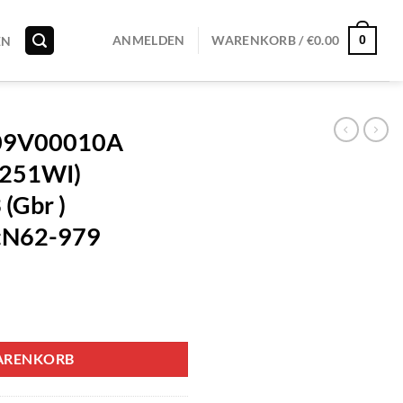
0
ANMELDEN
WARENKORB /
€
0.00
EN
709V00010A
H251WI)
(Gbr )
:N62-979
ARENKORB