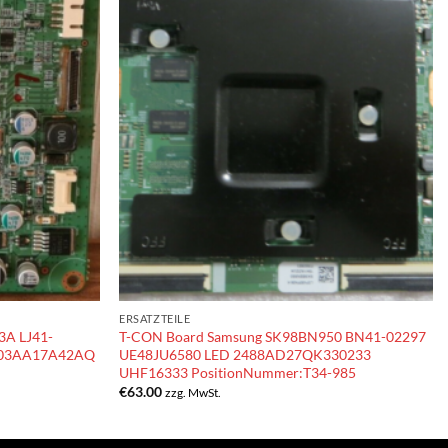
ERSATZTEILE
3A LJ41-
T-CON Board Samsung SK98BN950 BN41-02297
503AA17A42AQ
UE48JU6580 LED 2488AD27QK330233
UHF16333 PositionNummer:T34-985
€
63.00
zzg. MwSt.