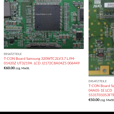
ERSATZTEILE
T-CON Board Samsung 320WTC2LV3.7 LJ94-
01420Z UT3219A LCD J2172C8A04Z5 006449
€
60.00
zzg. MwSt.
ERSATZTEILE
T-CON Board 
04A05-1E LCD
5531T01053FT
€
50.00
zzg. MwSt