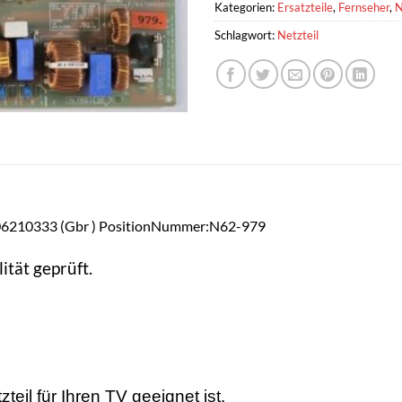
Kategorien:
Ersatzteile
,
Fernseher
,
N
Schlagwort:
Netzteil
210333 (Gbr ) PositionNummer:N62-979
ität geprüft.
teil für Ihren TV geeignet ist.