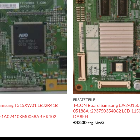
ERSATZTEILE
Samsung T315XW01 LE32R41B
T-CON Board Samsung LJ92-0150
05188A :293750354062 LCD 11
E1A02410XM0058AB 5K102
DA8FH
€
43.00
.
zzg. MwSt.