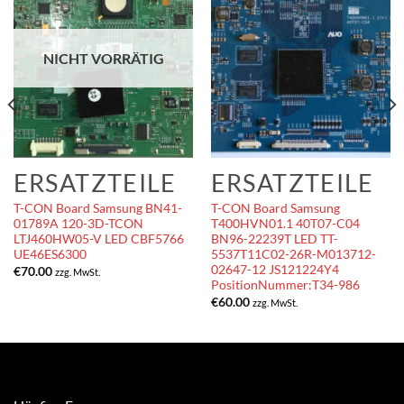
NICHT VORRÄTIG
ERSATZTEILE
ERSATZTEILE
T-CON Board Samsung BN41-
T-CON Board Samsung
01789A 120-3D-TCON
T400HVN01.1 40T07-C04
LTJ460HW05-V LED CBF5766
BN96-22239T LED TT-
UE46ES6300
5537T11C02-26R-M013712-
02647-12 JS121224Y4
€
70.00
zzg. MwSt.
PositionNummer:T34-986
€
60.00
zzg. MwSt.