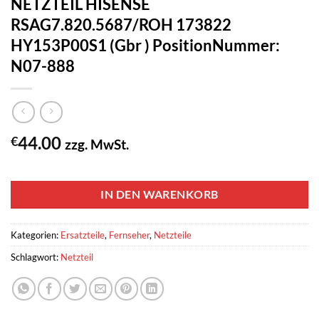
NETZTEIL HISENSE
RSAG7.820.5687/ROH 173822
HY153P00S1 (Gbr ) PositionNummer:
N07-888
44.00
€
zzg. MwSt.
1 vorrätig
IN DEN WARENKORB
Kategorien:
Ersatzteile
,
Fernseher
,
Netzteile
Schlagwort:
Netzteil