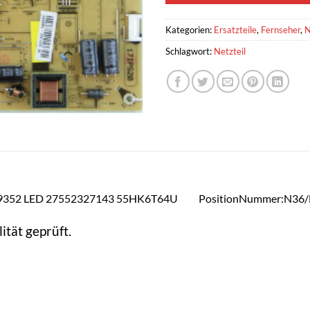
Kategorien:
Ersatzteile
,
Fernseher
,
N
Schlagwort:
Netzteil
/ 23299352 LED 27552327143 55HK6T64U PositionNummer:N36
ität geprüft.