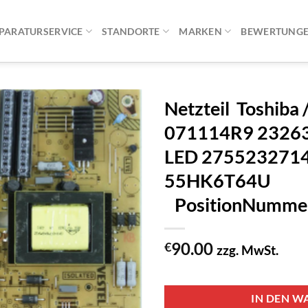
PARATURSERVICE
STANDORTE
MARKEN
BEWERTUNG
Netzteil Toshiba 
071114R9 23263
LED 275523271
55HK6T64U
PositionNumme
90.00
€
zzg. MwSt.
1 vorrätig
IN DEN W