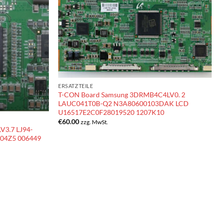
ERSATZTEILE
T-CON Board Samsung 3DRMB4C4LV0. 2
LAUC041T0B-Q2 N3A80600103DAK LCD
U16517E2C0F28019520 1207K10
€
60.00
zzg. MwSt.
V3.7 LJ94-
04Z5 006449