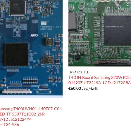
ERSATZTEILE
T-CON Board Samsung 320WTC2L
01420Z UT3219A LCD J2172C8A
€
60.00
zzg. MwSt.
amsung T400HVN01.1 40T07-C04
ED TT-5537T11C02-26R-
7-12 JS121224Y4
r:T34-986
.