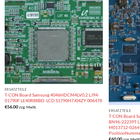
ERSATZTEILE
T-CON Board Samsung 4046HDCM4LV0.2 LJ94-
01790F LE40R88BD LCD S1790H7J04ZY 006478
€
56.00
zzg. MwSt.
ERSATZTEILE
T-CON Board S
BN96-22239T L
M013712-0264
PositionNumme
€
60.00
zzg. MwSt