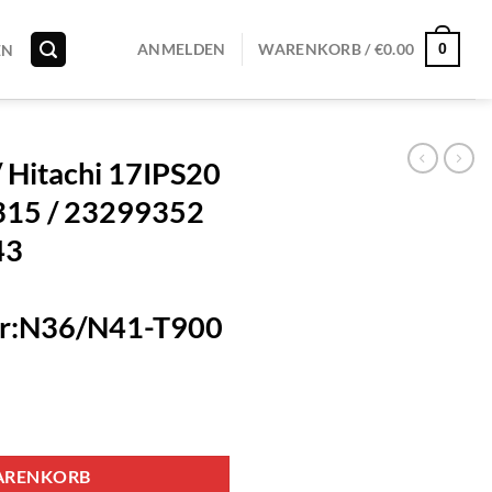
0
ANMELDEN
WARENKORB /
€
0.00
EN
/ Hitachi 17IPS20
15 / 23299352
43
r:N36/N41-T900
ARENKORB