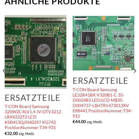
ÄHNLICHE PRODUKTE
ERSATZTEILE
T-CON Board Samsung
LE32R41BX V320B1-C 35-
ERSATZTEILE
D002483 LED/LCD M$35-
D004737-L$HTR5473013XV
T-CON Board Samsung
E88441 PositionNummer:T34-
320W2C4LV1.4 JV-DTV3212
915
LRX4222T2 LCD
€
44.00
zzg. MwSt.
K00453QJ5H0297 KG742
PositionNummer:T34-931
€
32.00
zzg. MwSt.