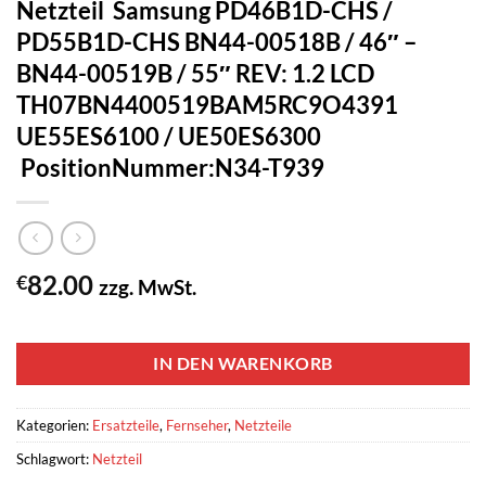
Netzteil Samsung PD46B1D-CHS /
PD55B1D-CHS BN44-00518B / 46″ –
BN44-00519B / 55″ REV: 1.2 LCD
TH07BN4400519BAM5RC9O4391
UE55ES6100 / UE50ES6300
PositionNummer:N34-T939
82.00
€
zzg. MwSt.
1 vorrätig
IN DEN WARENKORB
Kategorien:
Ersatzteile
,
Fernseher
,
Netzteile
Schlagwort:
Netzteil