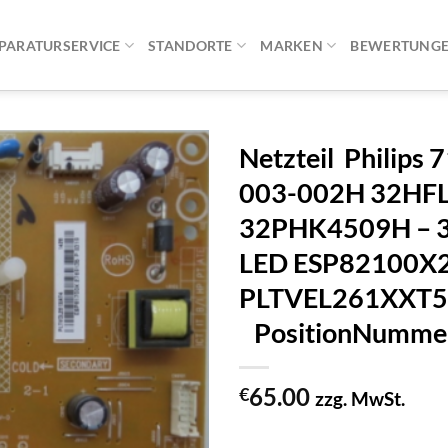
PARATURSERVICE
STANDORTE
MARKEN
BEWERTUNG
Netzteil Philips
003-002H 32HF
32PHK4509H – 
LED ESP82100X
PLTVEL261XX
PositionNumme
65.00
€
zzg. MwSt.
1 vorrätig