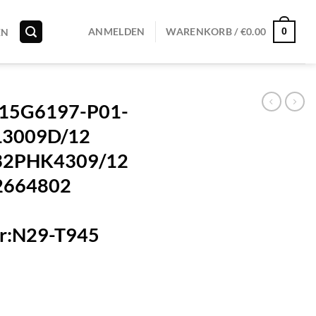
0
ANMELDEN
WARENKORB /
€
0.00
EN
 715G6197-P01-
L3009D/12
32PHK4309/12
2664802
T5
r:N29-T945