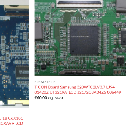
ERSATZTEILE
T-CON Board Samsung 320WTC2LV3.7 LJ94-
01420Z UT3219A LCD J2172C8A04Z5 006449
€
60.00
zzg. MwSt.
C 1B C6X181
2CXAVV LCD