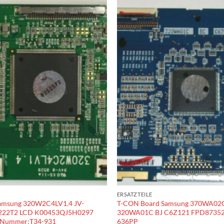
ERSATZTEILE
amsung 320W2C4LV1.4 JV-
T-CON Board Samsung 370WA02
222T2 LCD K00453QJ5H0297
320WA01C BJ C6Z121 FPD8735
nNummer:T34-931
636PP