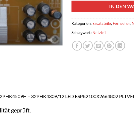
IN DEN W
Kategorien:
Ersatzteile
,
Fernseher
,
N
Schlagwort:
Netzteil
12 32PHK4509H – 32PHK4309/12 LED ESP82100X2664802 PL
ität geprüft.