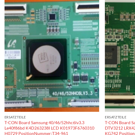
ERSATZTEILE
ERSATZTEILE
T-CON Board Samsung 40/46/52hhc6lv3.3
T-CON Board S
Le40f86bd K4D263238I LCD K01973F6760310
DTV3212 LRX4
H0729 PositionNummer:T34-961
KG742 Positio