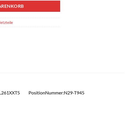
ARENKORB
etzteile
TVEL261XXT5 PositionNummer:N29-T945