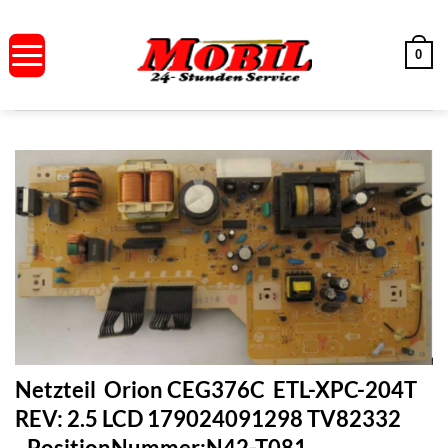
Zum
Inhalt
0
springen
Netzteil Orion CEG376C ETL-XPC-204T
REV: 2.5 LCD 179024091298 TV82332
PositionNummer:N42-T081