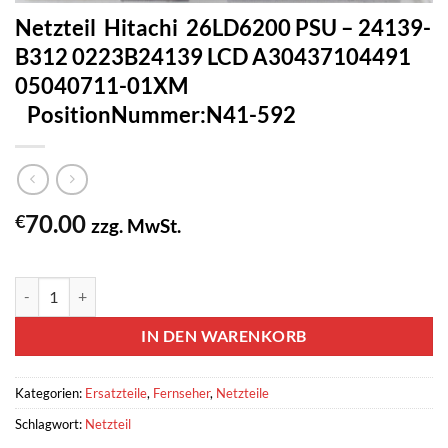
Netzteil Hitachi 26LD6200 PSU – 24139-
B312 0223B24139 LCD A30437104491
05040711-01XM
PositionNummer:N41-592
70.00
€
zzg. MwSt.
3 vorrätig
Netzteil Hitachi 26LD6200 PSU - 24139-B312 0223B24139 LCD
IN DEN WARENKORB
Kategorien:
Ersatzteile
,
Fernseher
,
Netzteile
Schlagwort:
Netzteil