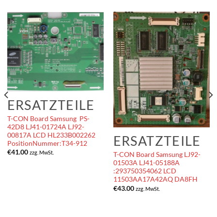
ERSATZTEILE
T-CON Board Samsung PS-
42D8 LJ41-01724A LJ92-
00817A LCD HL233B002262
ERSATZTEILE
PositionNummer:T34-912
€
41.00
zzg. MwSt.
T-CON Board Samsung LJ92-
01503A LJ41-05188A
:293750354062 LCD
11503AA17A42AQ DA8FH
€
43.00
zzg. MwSt.