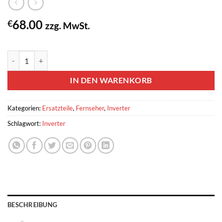
68.00
€
zzg. MwSt.
2 vorrätig
Inverter Sharp RDENC2266TPZ C/A IM3819DA / 6714111 LC-32
IN DEN WARENKORB
Kategorien:
Ersatzteile
,
Fernseher
,
Inverter
Schlagwort:
Inverter
BESCHREIBUNG