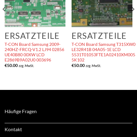
ERSATZTEILE
ERSATZTEILE
T-CON Board Samsung 2009-
T-CON Board Samsung T315XW0
240HZ-FRCQ-V1.2 LJ94 02856
LE32R41B 04A05-1E LCD
UE40B80 00XW LCD
5531T01053FTE1A02410XM005
E2869B9A02U0 003696
5K102
€
50.00
€
50.00
zzg. MwSt.
zzg. MwSt.
Häufige Fragen
Kontakt