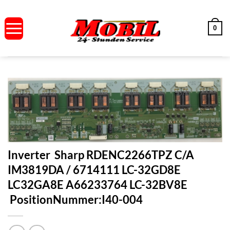
Zum
Inhalt
0
springen
Inverter Sharp RDENC2266TPZ C/A
IM3819DA / 6714111 LC-32GD8E
LC32GA8E A66233764 LC-32BV8E
PositionNummer:I40-004