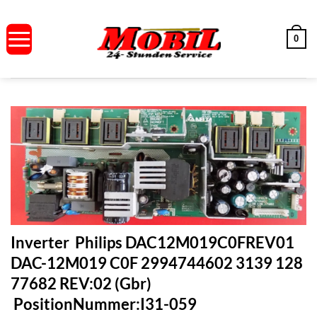
Zum
Inhalt
0
springen
Inverter Philips DAC12M019C0FREV01
DAC-12M019 C0F 2994744602 3139 128
77682 REV:02 (Gbr)
PositionNummer:I31-059