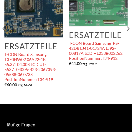
ERSATZTEILE
T-CON Board Samsung PS-
ERSATZTEILE
42D8 LJ41-01724A LJ92-
00817A LCD HL233B002262
T-CON Board Samsung
PositionNummer:T34-912
T370HW02 06A22-1B
€
41.00
zzg. MwSt.
55.37T04.008 LCD UT-
5537T04005-B23-2067393-
05588-06 0738
PositionNummer:T34-919
€
60.00
zzg. MwSt.
Häufige Fragen