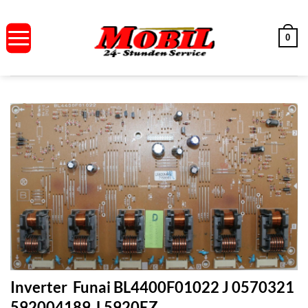
Zum
Inhalt
0
springen
Inverter Funai BL4400F01022 J 0570321
592004189 L5920EZ