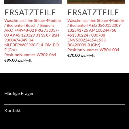
ERSATZTEILE
ERSATZTEILE
Waschmaschine Steuer-Module
Waschmaschine Steuer-Module
/ Bedienteil Bosch / Siemens
/ Bedienteil AEG 3560132009
AKO 744948-02 PRG 753037-
132541725 AM108244758
00 AK45 120329 01 SS 87 BSH
451530224 / 030708
9000474849-04
ENV5302241541533
MLFBEPW65920 F14-OM-BO-
B0420009-B (Gbr)
E (Gbr)
PositionNummer:WB04-004
PositionNummer:WB02-064
€
70.00
zzg. MwSt.
€
99.00
zzg. MwSt.
Häufige Fragen
Kontakt