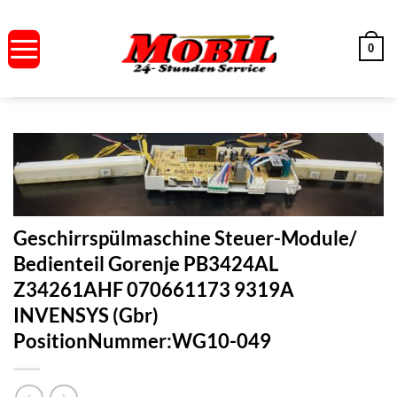
Zum
Inhalt
0
springen
Geschirrspülmaschine Steuer-Module/
Bedienteil Gorenje PB3424AL
Z34261AHF 070661173 9319A
INVENSYS (Gbr)
PositionNummer:WG10-049