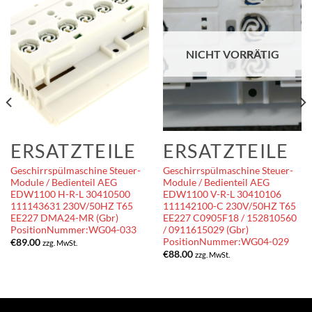
NICHT VORRÄTIG
ERSATZTEILE
ERSATZTEILE
Geschirrspülmaschine Steuer-
Geschirrspülmaschine Steuer-
Module / Bedienteil AEG
Module / Bedienteil AEG
EDW1100 H-R-L 30410500
EDW1100 V-R-L 30410106
111143631 230V/50HZ T65
111142100-C 230V/50HZ T65
EE227 DMA24-MR (Gbr)
EE227 C0905F18 / 152810560
PositionNummer:WG04-033
/ 0911615029 (Gbr)
PositionNummer:WG04-029
€
89.00
zzg. MwSt.
€
88.00
zzg. MwSt.