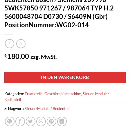
5WK57850 971267 / 987064 TYP H.2
5600048704 D0730 / S6409N (Gbr)
PositionNummer:WG02-014
180.00
€
zzg. MwSt.
1 vorrätig
IN DEN WARENKORB
Kategorien:
Ersatzteile
,
Geschirrspülmaschine
,
Steuer-Module/
Bedienteil
Schlagwort:
Steuer-Module / Bedienteil