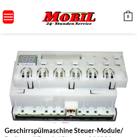
Zum
Inhalt
0
springen
Geschirrspülmaschine Steuer-Module/