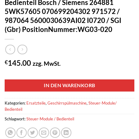
Bedienteil Bosch / Siemens 264881
5WK57605 070699204302 971572 /
987064 5600030639AI02 I0720 / SGI
(Gbr) PositionNummer:WG03-020
145.00
€
zzg. MwSt.
1 vorrätig
IN DEN WARENKORB
Kategorien:
Ersatzteile
,
Geschirrspülmaschine
,
Steuer-Module/
Bedienteil
Schlagwort:
Steuer-Module / Bedienteil