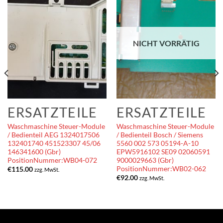
NICHT VORRÄTIG
ERSATZTEILE
ERSATZTEILE
Waschmaschine Steuer-Module
Waschmaschine Steuer-Module
/ Bedienteil AEG 1324017506
/ Bedienteil Bosch / Siemens
132401740 451523307 45/06
5560 002 573 05194-A-10
146341600 (Gbr)
EPW5916102 SE09 02060591
PositionNummer:WB04-072
9000029663 (Gbr)
PositionNummer:WB02-062
€
115.00
zzg. MwSt.
€
92.00
zzg. MwSt.