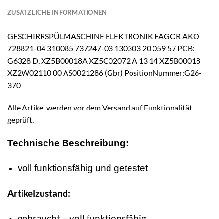
ZUSÄTZLICHE INFORMATIONEN
GESCHIRRSPÜLMASCHINE ELEKTRONIK FAGOR AKO
728821-04 310085 737247-03 130303 20 059 57 PCB:
G6328 D, XZ5B00018A XZ5C02072 A 13 14 XZ5B00018
XZ2W02110 00 AS0021286 (Gbr) PositionNummer:G26-
370
Alle Artikel werden vor dem Versand auf Funktionalität
geprüft.
Technische Beschreibung:
voll funktionsfähig und getestet
Artikelzustand:
gebraucht – voll funktionsfähig