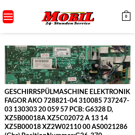
Zum
Inhalt
0
springen
GESCHIRRSPÜLMASCHINE ELEKTRONIK
FAGOR AKO 728821-04 310085 737247-
03 130303 20 059 57 PCB: G6328 D,
XZ5B00018A XZ5C02072 A 13 14
XZ5B00018 XZ2W02110 00 AS0021286