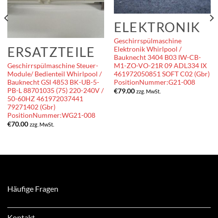
ELEKTRONIK
Geschirrspülmaschine
ERSATZTEILE
Elektronik Whirlpool /
Bauknecht 3404 B03 IW-CB-
Geschirrspülmaschine Steuer-
M1-ZO-VO-21R 09 ADL334 IX
Module/ Bedienteil Whirlpool /
461972050851 SOFT C02 (Gbr)
Bauknecht GSI 4853 BK-UB-5-
PositionNummer:G21-008
PB-L 88701035 (75) 220-240V /
€
79.00
zzg. MwSt.
50-60HZ 461972037441
79271402 (Gbr)
PositionNummer:WG21-008
€
70.00
zzg. MwSt.
Häufige Fragen
Kontakt