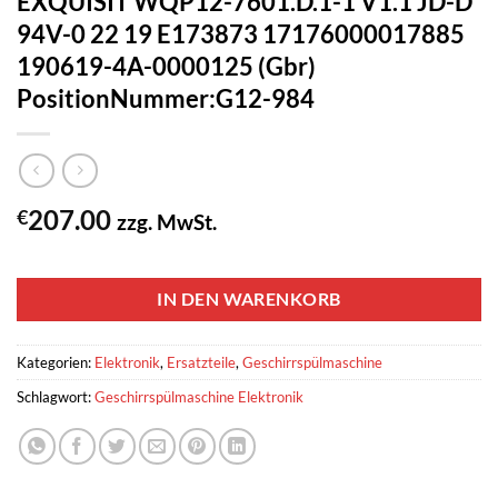
EXQUISIT WQP12-7601.D.1-1 V1.1 JD-D
94V-0 22 19 E173873 17176000017885
190619-4A-0000125 (Gbr)
PositionNummer:G12-984
207.00
€
zzg. MwSt.
1 vorrätig
IN DEN WARENKORB
Kategorien:
Elektronik
,
Ersatzteile
,
Geschirrspülmaschine
Schlagwort:
Geschirrspülmaschine Elektronik