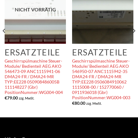
NICHT VORRÄTIG
ERSATZTEILE
ERSATZTEILE
Geschirrspülmaschine Steuer-
Geschirrspülmaschine Steuer-
Module/ Bedienteil AEG AKO
Module/ Bedienteil AEG AKO
546473-09 ANC1115941-06
546950-07 ANC1115942-35
DMA24-FR / DMA24-MR
DMA24-FR / DMA24-MR
TYP:EE228 050908486005B
TYP:EE228 0506084910062
111148227 (Gbr)
1115008-00 / 152770060 /
PositionNummer:WG004-004
0911936018 (Gbr)
PositionNummer:WG004-003
€
79.00
zzg. MwSt.
€
80.00
zzg. MwSt.