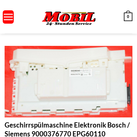
Zum
Inhalt
0
springen
Geschirrspülmaschine Elektronik Bosch /
Siemens 9000376770 EPG60110