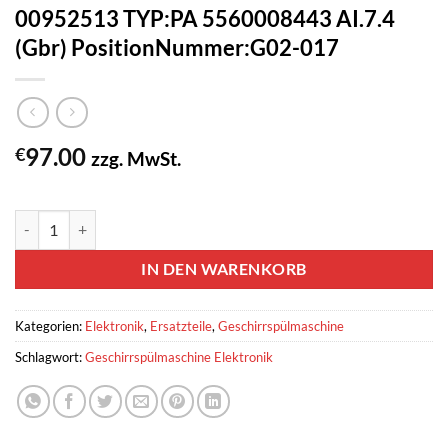
00952513 TYP:PA 5560008443 AI.7.4
(Gbr) PositionNummer:G02-017
97.00
€
zzg. MwSt.
2 vorrätig
Geschirrspülmaschine Elektronik Bosch / Siemens 9000376770 EP
IN DEN WARENKORB
Kategorien:
Elektronik
,
Ersatzteile
,
Geschirrspülmaschine
Schlagwort:
Geschirrspülmaschine Elektronik