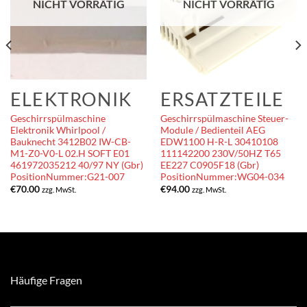
NICHT VORRÄTIG
NICHT VORRÄTIG
ELEKTRONIK
ERSATZTEILE
Geschirrspülmaschine
Geschirrspülmaschine Steuer-
Elektronik Whirlpool /
Module / Bedienteil AEG
Bauknecht 3412B02 IW-CB-
EDW1100 H-R-L 30410108
M1-Z0-V0-L 02.H SOFT E01
111142200 230V/50HZ T65
461972035212 40/97 NY (Gbr)
EE227 C0905F18 (Gbr)
PositionNummer:G21-007
PositionNummer:WG04-034
€
70.00
€
94.00
zzg. MwSt.
zzg. MwSt.
Häufige Fragen