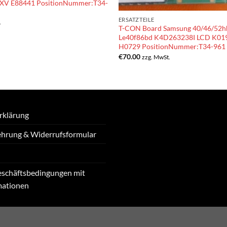
V E88441 PositionNummer:T34-
ERSATZTEILE
.
T-CON Board Samsung 40/46/52h
Le40f86bd K4D263238I LCD K01
H0729 PositionNummer:T34-961
€
70.00
zzg. MwSt.
rklärung
ehrung & Widerrufsformular
eschäftsbedingungen mit
mationen