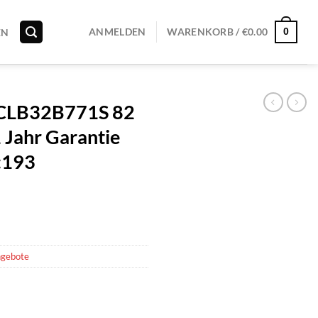
0
ANMELDEN
WARENKORB /
€
0.00
EN
 CLB32B771S 82
1 Jahr Garantie
:193
ngebote