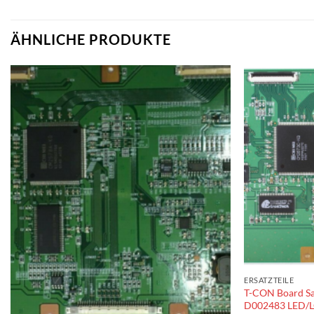
ÄHNLICHE PRODUKTE
ERSATZTEILE
T-CON Board S
D002483 LED/