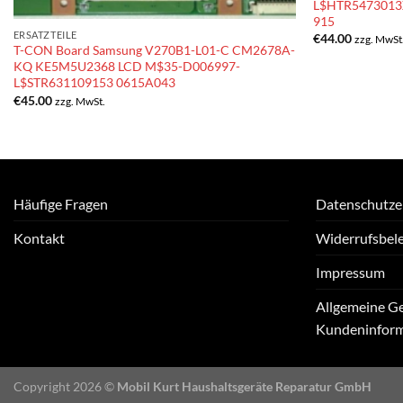
L$HTR5473013X
915
ERSATZTEILE
€
44.00
zzg. MwSt
T-CON Board Samsung V270B1-L01-C CM2678A-
KQ KE5M5U2368 LCD M$35-D006997-
L$STR631109153 0615A043
€
45.00
zzg. MwSt.
Häufige Fragen
Datenschutze
Kontakt
Widerrufsbel
Impressum
Allgemeine G
Kundeninfor
Copyright 2026 ©
Mobil Kurt Haushaltsgeräte Reparatur GmbH