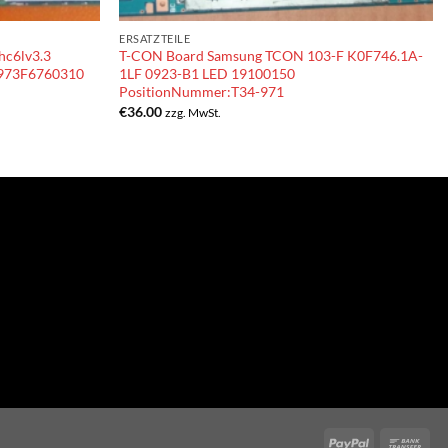
ERSATZTEILE
hc6lv3.3
T-CON Board Samsung TCON 103-F K0F746.1A-
973F6760310
1LF 0923-B1 LED 19100150
PositionNummer:T34-971
€
36.00
zzg. MwSt.