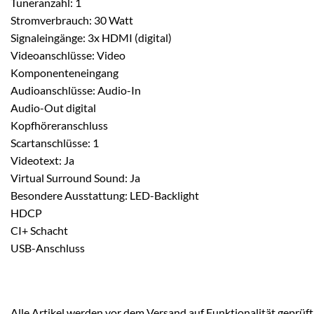
Tuneranzahl: 1
Stromverbrauch: 30 Watt
Signaleingänge: 3x HDMI (digital)
Videoanschlüsse: Video
Komponenteneingang
Audioanschlüsse: Audio-In
Audio-Out digital
Kopfhöreranschluss
Scartanschlüsse: 1
Videotext: Ja
Virtual Surround Sound: Ja
Besondere Ausstattung: LED-Backlight
HDCP
CI+ Schacht
USB-Anschluss
Alle Artikel werden vor dem Versand auf Funktionalität geprüft