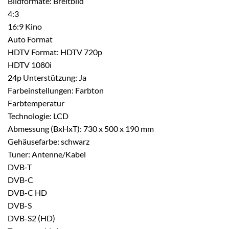
Bildformate: Breitbild
4:3
16:9 Kino
Auto Format
HDTV Format: HDTV 720p
HDTV 1080i
24p Unterstützung: Ja
Farbeinstellungen: Farbton
Farbtemperatur
Technologie: LCD
Abmessung (BxHxT): 730 x 500 x 190 mm
Gehäusefarbe: schwarz
Tuner: Antenne/Kabel
DVB-T
DVB-C
DVB-C HD
DVB-S
DVB-S2 (HD)