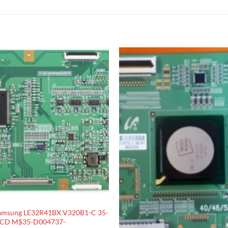
amsung LE32R41BX V320B1-C 35-
LCD M$35-D004737-