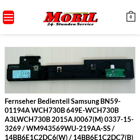
Zum
Inhalt
0
springen
Fernseher Bedienteil Samsung BN59-
01194A WCH730B 649E-WCH730B
A3LWCH730B 2015AJ0067(M) 0337-15-
3269 / WM943569WU-219AA-SS /
14BB6E1C2DC6(W) / 14BB6E1C2DC7(B)