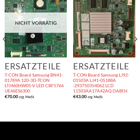
NICHT VORRÄTIG
ERSATZTEILE
ERSATZTEILE
T-CON Board Samsung BN41-
T-CON Board Samsung LJ92-
01789A 120-3D-TCON
01503A LJ41-05188A
LTJ460HW05-V LED CBF5766
:293750354062 LCD
UE46ES6300
11503AA17A42AQ DA8FH
€
70.00
€
43.00
zzg. MwSt.
zzg. MwSt.