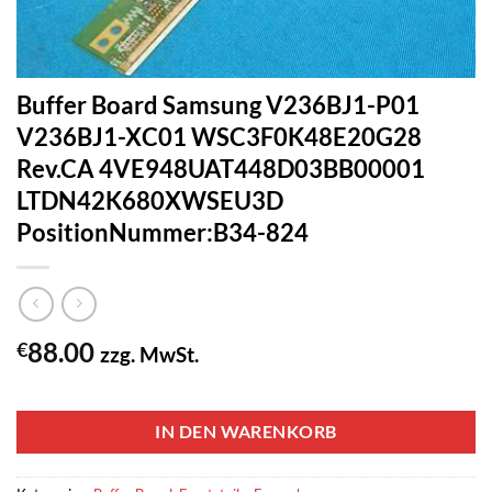
Buffer Board Samsung V236BJ1-P01
V236BJ1-XC01 WSC3F0K48E20G28
Rev.CA 4VE948UAT448D03BB00001
LTDN42K680XWSEU3D
PositionNummer:B34-824
88.00
€
zzg. MwSt.
1 vorrätig
IN DEN WARENKORB