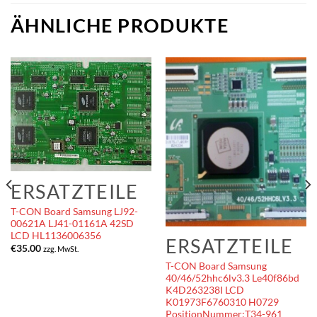
ÄHNLICHE PRODUKTE
ERSATZTEILE
T-CON Board Samsung LJ92-
00621A LJ41-01161A 42SD
LCD HL1136006356
ERSATZTEILE
€
35.00
zzg. MwSt.
T-CON Board Samsung
40/46/52hhc6lv3.3 Le40f86bd
K4D263238I LCD
K01973F6760310 H0729
PositionNummer:T34-961