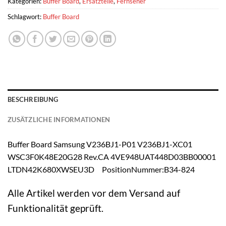
Kategorien:
Buffer Board
,
Ersatzteile
,
Fernseher
Schlagwort:
Buffer Board
BESCHREIBUNG
ZUSÄTZLICHE INFORMATIONEN
Buffer Board Samsung V236BJ1-P01 V236BJ1-XC01
WSC3F0K48E20G28 Rev.CA 4VE948UAT448D03BB00001
LTDN42K680XWSEU3D PositionNummer:B34-824
Alle Artikel werden vor dem Versand auf
Funktionalität geprüft.