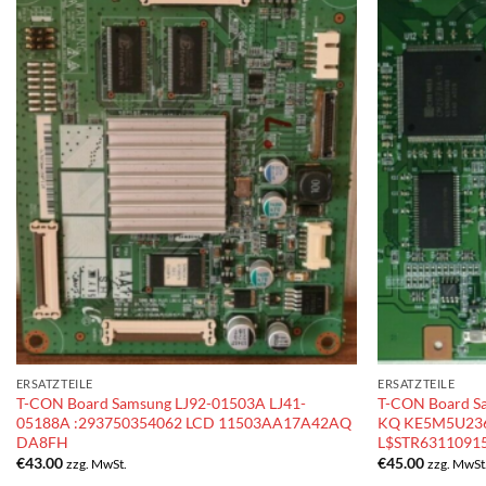
ERSATZTEILE
ERSATZTEILE
T-CON Board Samsung LJ92-01503A LJ41-
T-CON Board S
05188A :293750354062 LCD 11503AA17A42AQ
KQ KE5M5U236
DA8FH
L$STR6311091
€
43.00
€
45.00
zzg. MwSt.
zzg. MwSt