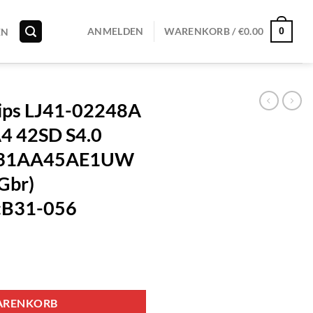
0
ANMELDEN
WARENKORB /
€
0.00
EN
lips LJ41-02248A
4 42SD S4.0
C031AA45AE1UW
 (Gbr)
:B31-056
ARENKORB