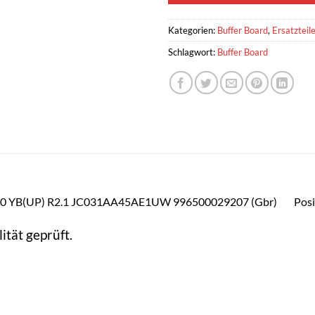
Kategorien:
Buffer Board
,
Ersatzteil
Schlagwort:
Buffer Board
D S4.0 YB(UP) R2.1 JC031AA45AE1UW 996500029207 (Gbr) Po
ität geprüft.