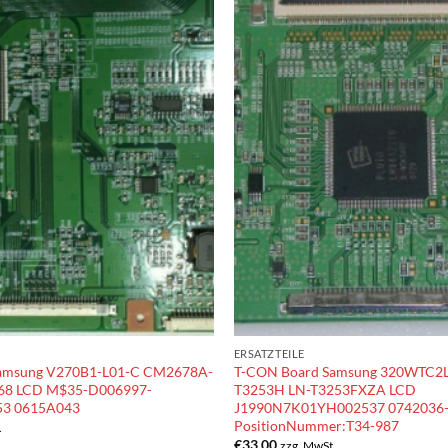
ERSATZTEILE
amsung V270B1-L01-C CM2678A-
T-CON Board Samsung 320WTC2L
8 LCD M$35-D006997-
T3253H LN-T3253FXZA LCD
53 0615A043
J1990N7K01YH002537 0742036
PositionNummer:T34-987
.
€
33.00
zzg. MwSt.