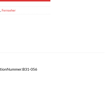
e
,
Fernseher
sitionNummer:B31-056