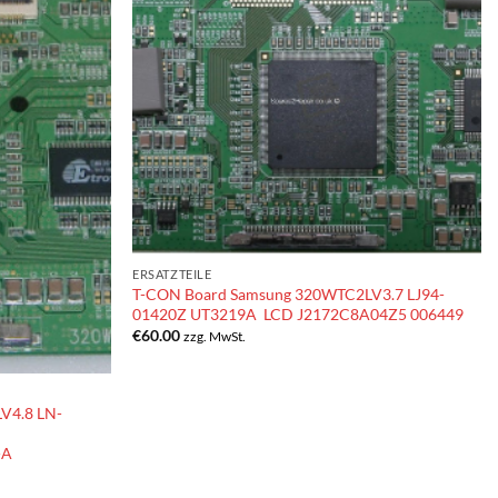
ERSATZTEILE
T-CON Board Samsung 320WTC2LV3.7 LJ94-
01420Z UT3219A LCD J2172C8A04Z5 006449
€
60.00
zzg. MwSt.
V4.8 LN-
-A