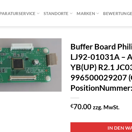
PARATURSERVICE
STANDORTE
MARKEN
BEWERTUNG
Buffer Board Phi
LJ92-01031A – A
YB(UP) R2.1 J
996500029207
PositionNummer
70.00
€
zzg. MwSt.
1 vorrätig
IN DEN W