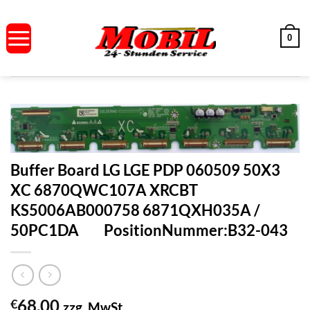
Zum
Inhalt
0
springen
Buffer Board LG LGE PDP 060509 50X3
XC 6870QWC107A XRCBT
KS5006AB000758 6871QXH035A /
50PC1DA PositionNummer:B32-043
68.00
€
zzg. MwSt.