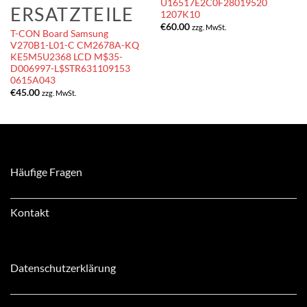
U16517E2C0F28019520
ERSATZTEILE
1207K10
€
60.00
zzg. MwSt.
T-CON Board Samsung
V270B1-L01-C CM2678A-KQ
KE5M5U2368 LCD M$35-
D006997-L$STR631109153
0615A043
€
45.00
zzg. MwSt.
Häufige Fragen
Kontakt
Datenschutzerklärung