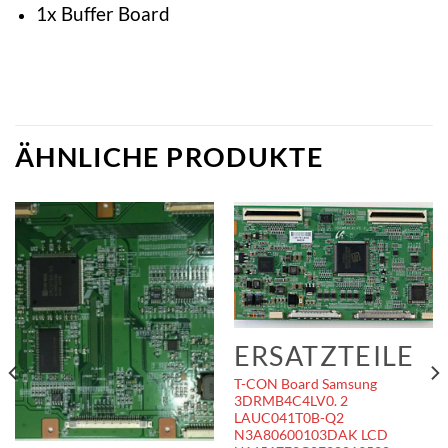
1x Buffer Board
ÄHNLICHE PRODUKTE
ERSATZTEILE
T-CON Board Samsung
3DRMB4C4LV0. 2
LAUC041T0B-Q2
N3A80600103DAK LCD