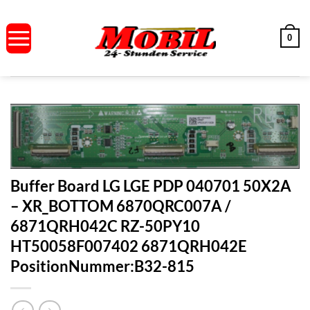
Zum
Inhalt
0
springen
Buffer Board LG LGE PDP 040701 50X2A
– XR_BOTTOM 6870QRC007A /
6871QRH042C RZ-50PY10
HT50058F007402 6871QRH042E
PositionNummer:B32-815