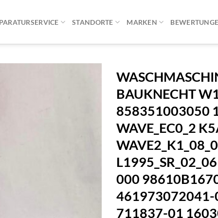
PARATURSERVICE
STANDORTE
MARKEN
BEWERTUNG
WASCHMASCHIN
BAUKNECHT W1
858351003050 
WAVE_EC0_2 K5
WAVE2_K1_08_0
L1995_SR_02_0
000 98610B167
461973072041-
711837-01 1603