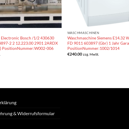
WASCHMASCHINEN
Electronic Bosch /1/2 430630
Waschmaschine Siemens E14.32
897-2 2 12.223.00 2901 2ARDX
FD 9011 603897 (Gbr) 1 Jahr Gara
) PositionNummer:W002-006
PositionNummer:1002/1014
€
240.00
.
zzg. MwSt.
rklärung
ehrung & Widerrufsformular