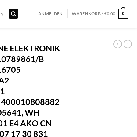
0
ANMELDEN
WARENKORB /
€
0.00
EN
E ELEKTRONIK
0789861/B
16705
A2
1
6 400010808882
05641, WH
01 E4 AKO CN
07 17 30 831