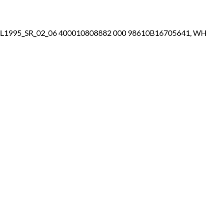
995_SR_02_06 400010808882 000 98610B16705641, WH