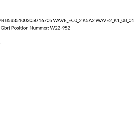
58351003050 16705 WAVE_EC0_2 K5A2 WAVE2_K1_08_01 L1
(Gbr) Position Nummer: W22-952
.