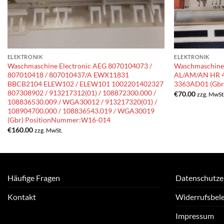
ELEKTRONIK
ELEKTRONIK
Waschmaschine Electronic AEG 8070104073 /
Waschmaschine 
807010418 / 807010437/A EWX11831
AL/AM/AN HR 4
BBCB2104 ELEW102 / ELEW101 1002201402327
3363AD01 (Gbr
807308902 / 913217312(01) / 108872300.000 /
€
70.00
zzg. MwSt
108836530.009 / WGA30012 / 913217320(01) /
108904700.000 / 108836543.019 / WGA30019
(Gbr) PositionNummer:W16-014
€
160.00
zzg. MwSt.
Häufige Fragen
Datenschutze
Kontakt
Widerrufsbel
Impressum