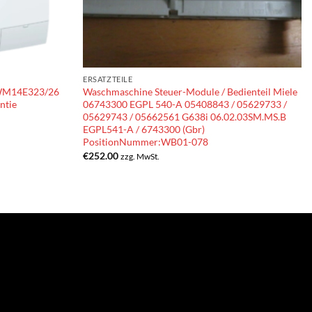
ERSATZTEILE
 WM14E323/26
Waschmaschine Steuer-Module / Bedienteil Miele
ntie
06743300 EGPL 540-A 05408843 / 05629733 /
05629743 / 05662561 G638i 06.02.03SM.MS.B
EGPL541-A / 6743300 (Gbr)
PositionNummer:WB01-078
€
252.00
zzg. MwSt.