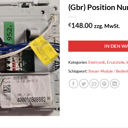
(Gbr) Position 
148.00
€
zzg. MwSt.
1 vorrätig
IN DEN W
Kategorien:
Elektronik
,
Ersatzteile
,
Schlagwort:
Steuer-Module / Bedient