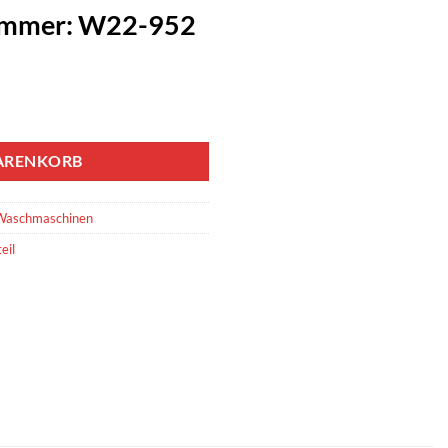
Nummer: W22-952
ARENKORB
Waschmaschinen
eil